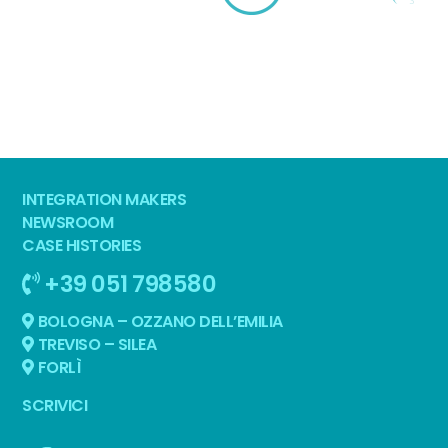
INTEGRATION MAKERS
NEWSROOM
CASE HISTORIES
+39 051 798580
BOLOGNA – OZZANO DELL’EMILIA
TREVISO – SILEA
FORLÌ
SCRIVICI