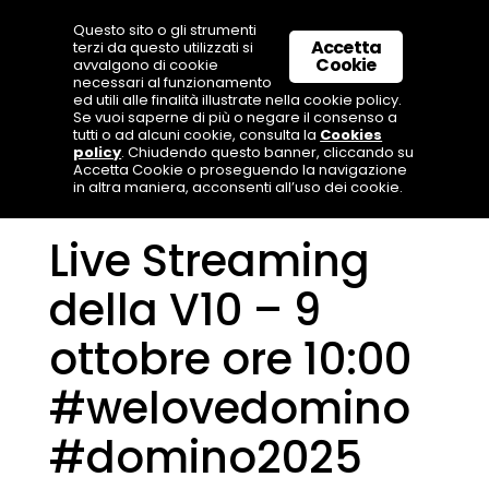
Questo sito o gli strumenti
Accetta
terzi da questo utilizzati si
Cookie
avvalgono di cookie
necessari al funzionamento
ed utili alle finalità illustrate nella cookie policy.
Se vuoi saperne di più o negare il consenso a
tutti o ad alcuni cookie, consulta la
Cookies
policy
. Chiudendo questo banner, cliccando su
Accetta Cookie o proseguendo la navigazione
in altra maniera, acconsenti all’uso dei cookie.
Live Streaming
della V10 – 9
ottobre ore 10:00
#welovedomino
#domino2025