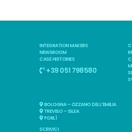
BEST TOOL
S
INTEGRATION MAKERS
C
NEWSROOM
R
CASE HISTORIES
C
M
+39 051 798580
S
S
CONTATTI
BOLOGNA – OZZANO DELL’EMILIA
TREVISO – SILEA
FORLÌ
SCRIVICI