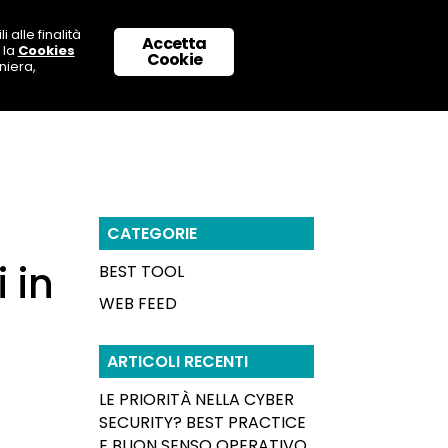
 alle finalità
Accetta
 la
Cookies
 CON NOI
SUPPORTO & CONTATTI
Cookie
niera,
CATEGORIE
 in
BEST TOOL
WEB FEED
ARTICOLI RECENTI
LE PRIORITÀ NELLA CYBER
SECURITY? BEST PRACTICE
E BUON SENSO OPERATIVO