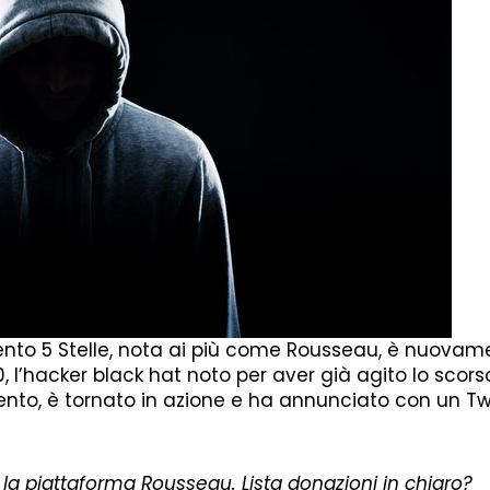
nto 5 Stelle, nota ai più come Rousseau, è nuovam
0, l’hacker black hat noto per aver già agito lo scor
nto, è tornato in azione e ha annunciato con un Tw
la piattaforma Rousseau. Lista donazioni in chiaro?