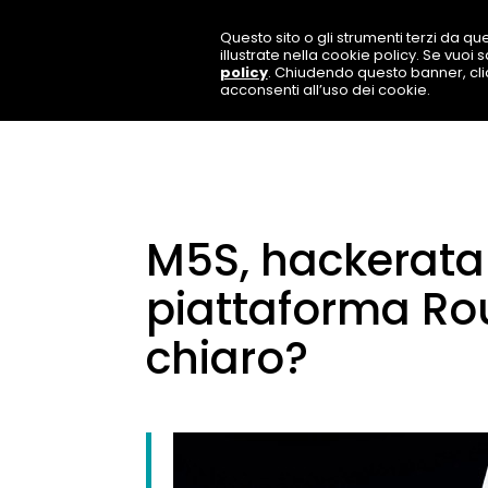
Questo sito o gli strumenti terzi da que
illustrate nella cookie policy. Se vuoi
policy
. Chiudendo questo banner, cl
acconsenti all’uso dei cookie.
M5S, hackerata 
piattaforma Rou
chiaro?