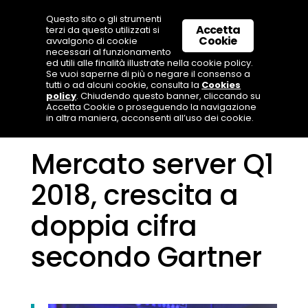
Questo sito o gli strumenti
Accetta
terzi da questo utilizzati si
Cookie
avvalgono di cookie
necessari al funzionamento
ed utili alle finalità illustrate nella cookie policy.
Se vuoi saperne di più o negare il consenso a
tutti o ad alcuni cookie, consulta la
Cookies
policy
. Chiudendo questo banner, cliccando su
Accetta Cookie o proseguendo la navigazione
in altra maniera, acconsenti all’uso dei cookie.
Mercato server Q1
2018, crescita a
doppia cifra
secondo Gartner