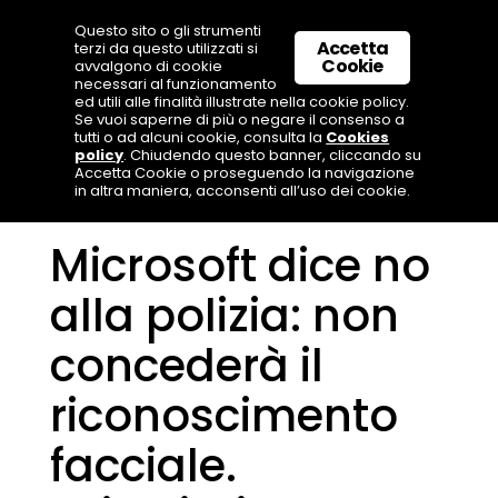
Questo sito o gli strumenti
Accetta
terzi da questo utilizzati si
Cookie
avvalgono di cookie
necessari al funzionamento
ed utili alle finalità illustrate nella cookie policy.
Se vuoi saperne di più o negare il consenso a
tutti o ad alcuni cookie, consulta la
Cookies
policy
. Chiudendo questo banner, cliccando su
Accetta Cookie o proseguendo la navigazione
in altra maniera, acconsenti all’uso dei cookie.
Microsoft dice no
alla polizia: non
concederà il
riconoscimento
facciale.