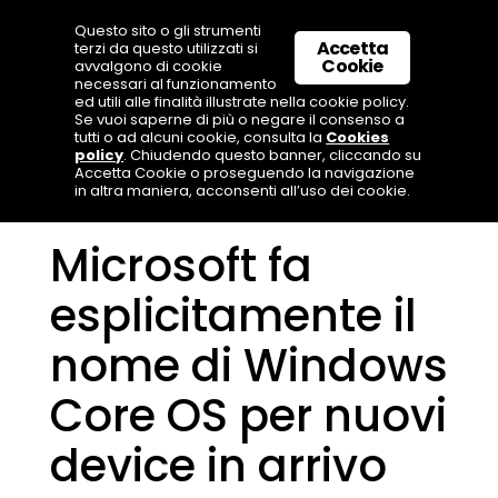
Questo sito o gli strumenti
Accetta
terzi da questo utilizzati si
Cookie
avvalgono di cookie
necessari al funzionamento
ed utili alle finalità illustrate nella cookie policy.
Se vuoi saperne di più o negare il consenso a
tutti o ad alcuni cookie, consulta la
Cookies
policy
. Chiudendo questo banner, cliccando su
Accetta Cookie o proseguendo la navigazione
in altra maniera, acconsenti all’uso dei cookie.
Microsoft fa
esplicitamente il
nome di Windows
Core OS per nuovi
device in arrivo