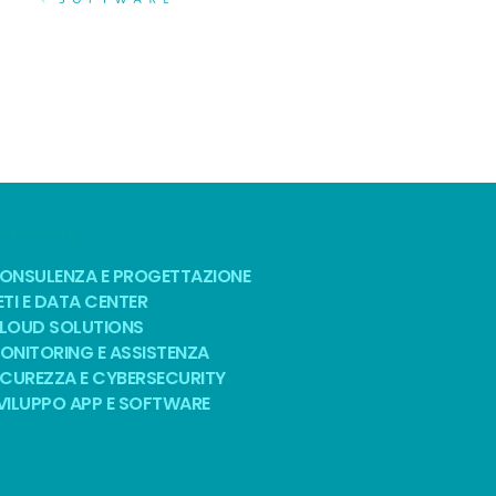
OLUZIONI
ONSULENZA E PROGETTAZIONE
ETI E DATA CENTER
LOUD SOLUTIONS
ONITORING E ASSISTENZA
ICUREZZA E CYBERSECURITY
VILUPPO APP E SOFTWARE