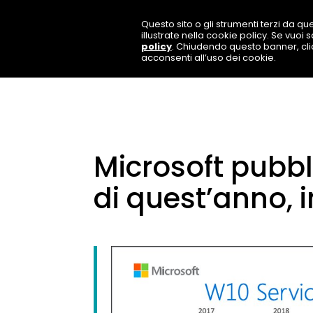
Questo sito o gli strumenti terzi da que
illustrate nella cookie policy. Se vuoi
policy
. Chiudendo questo banner, cl
acconsenti all’uso dei cookie.
Microsoft pubb
di quest’anno, 