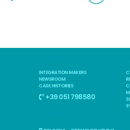
BEST TOOL
S
INTEGRATION MAKERS
C
NEWSROOM
R
CASE HISTORIES
C
M
+39 051 798580
S
S
CONTATTI