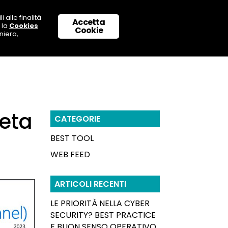
 alle finalità
Accetta
 la
Cookies
 CON NOI
SUPPORTO & CONTATTI
Cookie
niera,
eta
CATEGORIE
BEST TOOL
WEB FEED
ARTICOLI RECENTI
LE PRIORITÀ NELLA CYBER
SECURITY? BEST PRACTICE
E BUON SENSO OPERATIVO