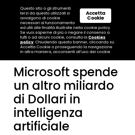
Questo sito o gli strumenti
Accetta
terzi da questo utilizzati si
Cookie
avvalgono di cookie
necessari al funzionamento
ed utili alle finalità illustrate nella cookie policy.
Se vuoi saperne di più o negare il consenso a
tutti o ad alcuni cookie, consulta la
Cookies
policy
. Chiudendo questo banner, cliccando su
Accetta Cookie o proseguendo la navigazione
in altra maniera, acconsenti all’uso dei cookie.
Microsoft spende
un altro miliardo
di Dollari in
intelligenza
artificiale