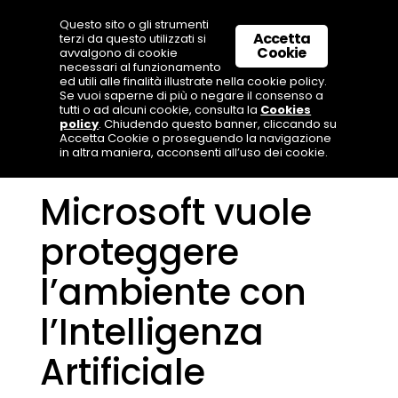
Questo sito o gli strumenti
Accetta
terzi da questo utilizzati si
Cookie
avvalgono di cookie
necessari al funzionamento
ed utili alle finalità illustrate nella cookie policy.
Se vuoi saperne di più o negare il consenso a
tutti o ad alcuni cookie, consulta la
Cookies
policy
. Chiudendo questo banner, cliccando su
Accetta Cookie o proseguendo la navigazione
in altra maniera, acconsenti all’uso dei cookie.
Microsoft vuole
proteggere
l’ambiente con
l’Intelligenza
Artificiale