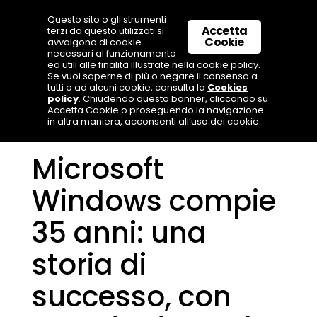
Questo sito o gli strumenti
Accetta
terzi da questo utilizzati si
Cookie
avvalgono di cookie
necessari al funzionamento
ed utili alle finalità illustrate nella cookie policy.
Se vuoi saperne di più o negare il consenso a
tutti o ad alcuni cookie, consulta la
Cookies
policy
. Chiudendo questo banner, cliccando su
Accetta Cookie o proseguendo la navigazione
in altra maniera, acconsenti all’uso dei cookie.
Microsoft
Windows compie
35 anni: una
storia di
successo, con