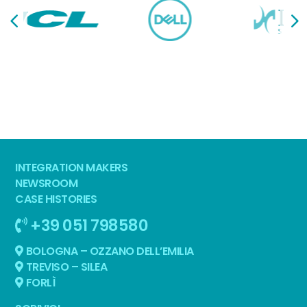
INTEGRATION MAKERS
NEWSROOM
CASE HISTORIES
+39 051 798580
BOLOGNA – OZZANO DELL’EMILIA
TREVISO – SILEA
FORLÌ