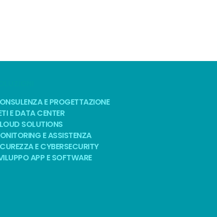
OLUZIONI
ONSULENZA E PROGETTAZIONE
ETI E DATA CENTER
LOUD SOLUTIONS
ONITORING E ASSISTENZA
ICUREZZA E CYBERSECURITY
VILUPPO APP E SOFTWARE