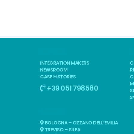
BEST TOOL
S
INTEGRATION MAKERS
C
NEWSROOM
R
CASE HISTORIES
C
M
+39 051 798580
S
S
CONTATTI
BOLOGNA – OZZANO DELL’EMILIA
TREVISO – SILEA