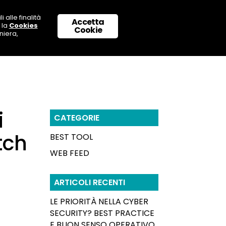
 alle finalità
Accetta
 la
Cookies
 CON NOI
SUPPORTO & CONTATTI
Cookie
niera,
i
CATEGORIE
tch
BEST TOOL
WEB FEED
ARTICOLI RECENTI
LE PRIORITÀ NELLA CYBER
SECURITY? BEST PRACTICE
E BUON SENSO OPERATIVO