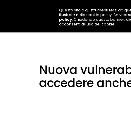
Questo sito o gli strumenti terzi da que
illustrate nella cookie policy. Se vuoi
policy
. Chiudendo questo banner, cl
acconsenti all’uso dei cookie.
Nuova vulnerabi
accedere anche a