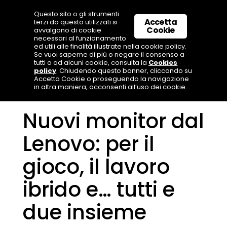
Questo sito o gli strumenti
Accetta
terzi da questo utilizzati si
Cookie
avvalgono di cookie
necessari al funzionamento
ed utili alle finalità illustrate nella cookie policy.
Se vuoi saperne di più o negare il consenso a
tutti o ad alcuni cookie, consulta la
Cookies
policy
. Chiudendo questo banner, cliccando su
Accetta Cookie o proseguendo la navigazione
in altra maniera, acconsenti all’uso dei cookie.
Nuovi monitor dal
Lenovo: per il
gioco, il lavoro
ibrido e… tutti e
due insieme