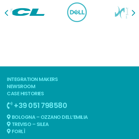
INTEGRATION MAKERS
NEWSROOM
CASE HISTORIES
+39 051 798580
BOLOGNA – OZZANO DELL’EMILIA
TREVISO – SILEA
FORLÌ