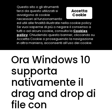
Questo sito o gli strumenti
Accetta
terzi da questo utilizzati si
Cookie
avvalgono di cookie
necessari al funzionamento
ed utili alle finalità illustrate nella cookie policy.
Se vuoi saperne di più o negare il consenso a
tutti o ad alcuni cookie, consulta la
Cookies
policy
. Chiudendo questo banner, cliccando su
Accetta Cookie o proseguendo la navigazione
in altra maniera, acconsenti all’uso dei cookie.
Ora Windows 10
supporta
nativamente il
drag and drop di
file con