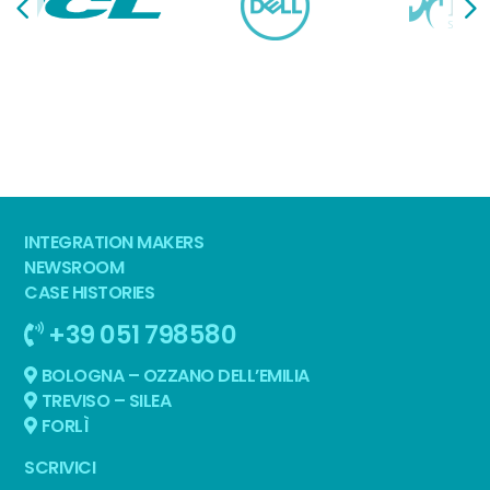
INTEGRATION MAKERS
NEWSROOM
CASE HISTORIES
+39 051 798580
BOLOGNA – OZZANO DELL’EMILIA
TREVISO – SILEA
FORLÌ
SCRIVICI