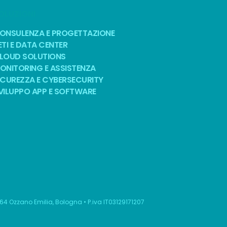
OLUZIONI
ONSULENZA E PROGETTAZIONE
ETI E DATA CENTER
LOUD SOLUTIONS
ONITORING E ASSISTENZA
ICUREZZA E CYBERSECURITY
VILUPPO APP E SOFTWARE
064 Ozzano Emilia, Bologna • P.iva IT03129171207