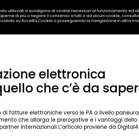
sto utilizzati si avvalgono di cookie necessari al funzionamento ed utili
 saperne di più o negare il consenso a tutti o ad alcuni cookie, consulta
SOLUZIONI
PRODOTTI
BEST TOOL
LAVORA
iccando su Accetta Cookie o proseguendo la navigazione in altra ma
azione elettronica
quello che c’è da sape
 di fatture elettroniche verso le PA a livello paneur
rumento che allarga le prerogative e i vantaggi dello 
rtner internazionali L’articolo proviene da Digital4 