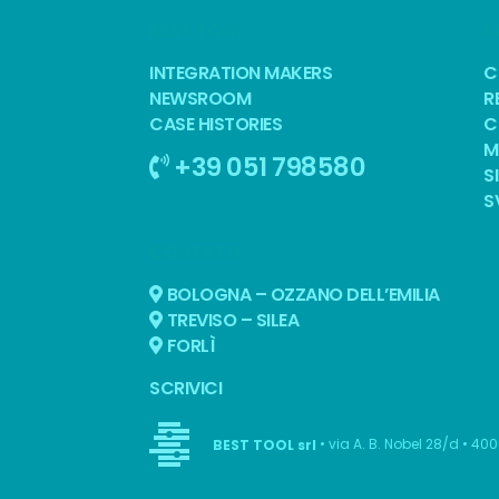
BEST TOOL
S
INTEGRATION MAKERS
C
NEWSROOM
R
CASE HISTORIES
C
M
+39 051 798580
S
S
CONTATTI
BOLOGNA – OZZANO DELL’EMILIA
TREVISO – SILEA
FORLÌ
SCRIVICI
• via A. B. Nobel 28/d • 40
BEST TOOL srl