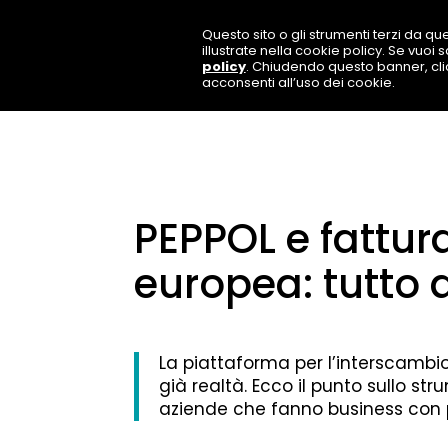
Questo sito o gli strumenti terzi da que
illustrate nella cookie policy. Se vuoi
policy
. Chiudendo questo banner, cl
acconsenti all’uso dei cookie.
PEPPOL e fattur
europea: tutto 
La piattaforma per l’interscambio
già realtà. Ecco il punto sullo st
aziende che fanno business con pa