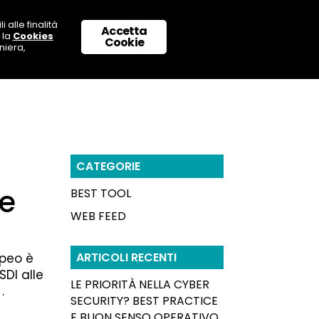
 alle finalità
Accetta
 la
Cookies
 CON NOI
SUPPORTO & CONTATTI
Cookie
niera,
CATEGORIE
re
BEST TOOL
WEB FEED
ARTICOLI RECENTI
opeo è
SDI alle
LE PRIORITÀ NELLA CYBER
.
SECURITY? BEST PRACTICE
E BUON SENSO OPERATIVO