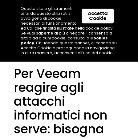
Questo sito o gli strumenti
Accetta
terzi da questo utilizzati si
Cookie
avvalgono di cookie
necessari al funzionamento
ed utili alle finalità illustrate nella cookie policy.
Se vuoi saperne di più o negare il consenso a
tutti o ad alcuni cookie, consulta la
Cookies
policy
. Chiudendo questo banner, cliccando su
Accetta Cookie o proseguendo la navigazione
in altra maniera, acconsenti all’uso dei cookie.
Per Veeam
reagire agli
attacchi
informatici non
serve: bisogna