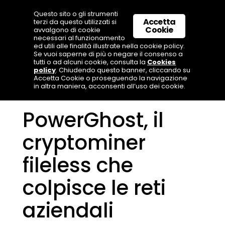
Questo sito o gli strumenti
Accetta
terzi da questo utilizzati si
Cookie
avvalgono di cookie
necessari al funzionamento
ed utili alle finalità illustrate nella cookie policy.
Se vuoi saperne di più o negare il consenso a
tutti o ad alcuni cookie, consulta la
Cookies
policy
. Chiudendo questo banner, cliccando su
Accetta Cookie o proseguendo la navigazione
in altra maniera, acconsenti all’uso dei cookie.
PowerGhost, il
cryptominer
fileless che
colpisce le reti
aziendali