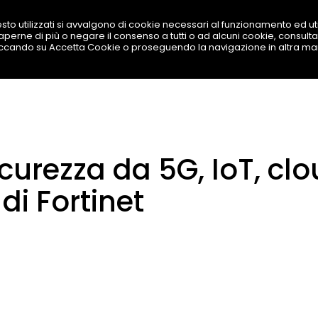
sto utilizzati si avvalgono di cookie necessari al funzionamento ed utili
 saperne di più o negare il consenso a tutti o ad alcuni cookie, consulta
SOLUZIONI
PRODOTTI
BEST TOOL
LAVORA
iccando su Accetta Cookie o proseguendo la navigazione in altra ma
sicurezza da 5G, IoT, cl
 di Fortinet