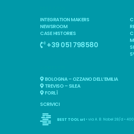
BEST TOOL
S
INTEGRATION MAKERS
C
NEWSROOM
R
CASE HISTORIES
C
M
+39 051 798580
S
S
CONTATTI
BOLOGNA – OZZANO DELL’EMILIA
TREVISO – SILEA
FORLÌ
SCRIVICI
• via A. B. Nobel 28/d • 40
BEST TOOL srl