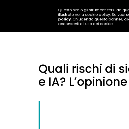
Questo sito o gli strumenti terzi da que
illustrate nella cookie policy. Se vuoi
policy
. Chiudendo questo banner, cl
acconsenti all’uso dei cookie.
Quali rischi di 
e IA? L’opinione