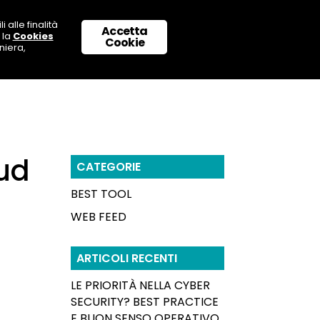
 alle finalità
Accetta
 la
Cookies
 CON NOI
SUPPORTO & CONTATTI
Cookie
niera,
oud
CATEGORIE
BEST TOOL
WEB FEED
ARTICOLI RECENTI
LE PRIORITÀ NELLA CYBER
SECURITY? BEST PRACTICE
E BUON SENSO OPERATIVO