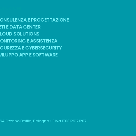
OLUZIONI
ONSULENZA E PROGETTAZIONE
ETI E DATA CENTER
LOUD SOLUTIONS
ONITORING E ASSISTENZA
ICUREZZA E CYBERSECURITY
VILUPPO APP E SOFTWARE
064 Ozzano Emilia, Bologna • P.iva IT03129171207