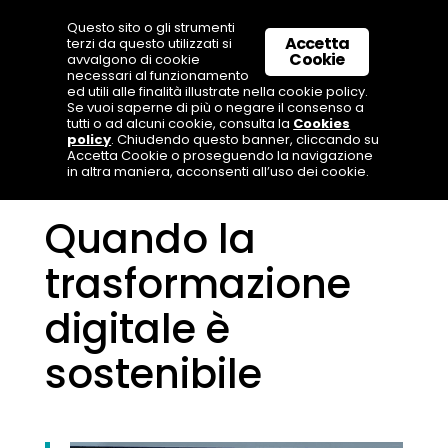
Questo sito o gli strumenti
Accetta
terzi da questo utilizzati si
Cookie
avvalgono di cookie
necessari al funzionamento
ed utili alle finalità illustrate nella cookie policy.
Se vuoi saperne di più o negare il consenso a
tutti o ad alcuni cookie, consulta la
Cookies
policy
. Chiudendo questo banner, cliccando su
Accetta Cookie o proseguendo la navigazione
in altra maniera, acconsenti all’uso dei cookie.
Quando la
trasformazione
digitale è
sostenibile