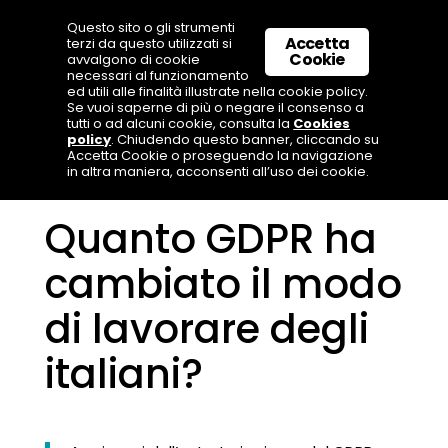
Questo sito o gli strumenti
Accetta
terzi da questo utilizzati si
Cookie
avvalgono di cookie
necessari al funzionamento
ed utili alle finalità illustrate nella cookie policy.
Se vuoi saperne di più o negare il consenso a
tutti o ad alcuni cookie, consulta la
Cookies
policy
. Chiudendo questo banner, cliccando su
Accetta Cookie o proseguendo la navigazione
in altra maniera, acconsenti all’uso dei cookie.
Quanto GDPR ha
cambiato il modo
di lavorare degli
italiani?