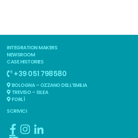
INTEGRATION MAKERS
NEWSROOM
CASE HISTORIES
+39 051 798580
BOLOGNA – OZZANO DELL’EMILIA
TREVISO – SILEA
FORLÌ
SCRIVICI