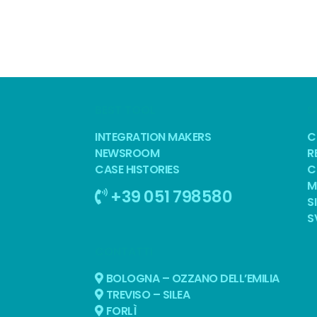
BEST TOOL
S
INTEGRATION MAKERS
C
NEWSROOM
R
CASE HISTORIES
C
M
+39 051 798580
S
S
CONTATTI
BOLOGNA – OZZANO DELL’EMILIA
TREVISO – SILEA
FORLÌ