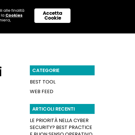
 alle finalità
Accetta
 la
Cookies
 CON NOI
SUPPORTO & CONTATTI
Cookie
niera,
i
CATEGORIE
BEST TOOL
WEB FEED
ARTICOLI RECENTI
LE PRIORITÀ NELLA CYBER
SECURITY? BEST PRACTICE
E BUON SENSO OPERATIVO