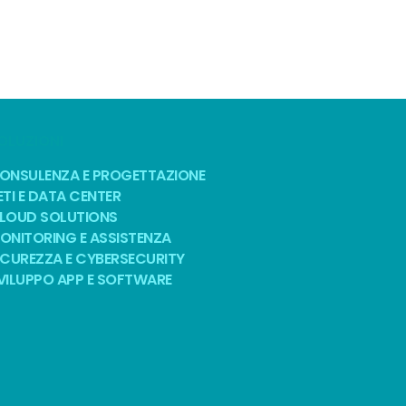
OLUZIONI
ONSULENZA E PROGETTAZIONE
ETI E DATA CENTER
LOUD SOLUTIONS
ONITORING E ASSISTENZA
ICUREZZA E CYBERSECURITY
VILUPPO APP E SOFTWARE