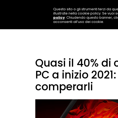
Questo sito o gli strumenti terzi da que
illustrate nella cookie policy. Se vuoi
policy
. Chiudendo questo banner, cl
acconsenti all’uso dei cookie.
Quasi il 40% di 
PC a inizio 2021:
comperarli