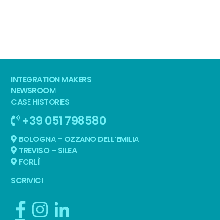
INTEGRATION MAKERS
NEWSROOM
CASE HISTORIES
+39 051 798580
BOLOGNA – OZZANO DELL’EMILIA
TREVISO – SILEA
FORLÌ
SCRIVICI