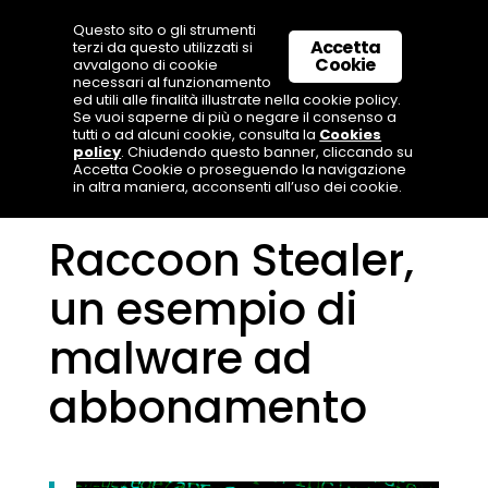
Questo sito o gli strumenti
Accetta
terzi da questo utilizzati si
Cookie
avvalgono di cookie
necessari al funzionamento
ed utili alle finalità illustrate nella cookie policy.
Se vuoi saperne di più o negare il consenso a
tutti o ad alcuni cookie, consulta la
Cookies
policy
. Chiudendo questo banner, cliccando su
Accetta Cookie o proseguendo la navigazione
in altra maniera, acconsenti all’uso dei cookie.
Raccoon Stealer,
un esempio di
malware ad
abbonamento