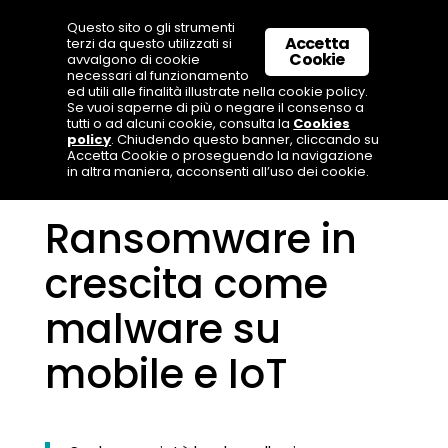
Questo sito o gli strumenti
Accetta
terzi da questo utilizzati si
Cookie
avvalgono di cookie
necessari al funzionamento
ed utili alle finalità illustrate nella cookie policy.
Se vuoi saperne di più o negare il consenso a
tutti o ad alcuni cookie, consulta la
Cookies
policy
. Chiudendo questo banner, cliccando su
Accetta Cookie o proseguendo la navigazione
in altra maniera, acconsenti all’uso dei cookie.
Ransomware in
crescita come
malware su
mobile e IoT