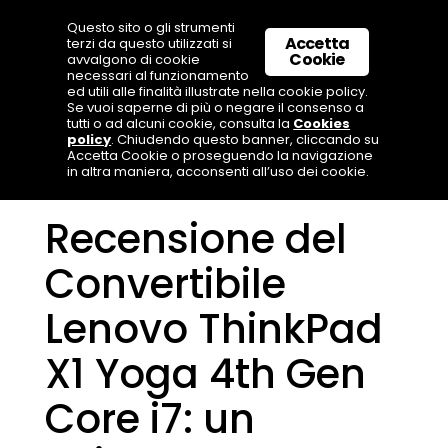
Questo sito o gli strumenti
Accetta
terzi da questo utilizzati si
Cookie
avvalgono di cookie
necessari al funzionamento
ed utili alle finalità illustrate nella cookie policy.
Se vuoi saperne di più o negare il consenso a
tutti o ad alcuni cookie, consulta la
Cookies
policy
. Chiudendo questo banner, cliccando su
Accetta Cookie o proseguendo la navigazione
in altra maniera, acconsenti all’uso dei cookie.
Recensione del
Convertibile
Lenovo ThinkPad
X1 Yoga 4th Gen
Core i7: un