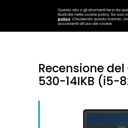
Questo sito o gli strumenti terzi da que
illustrate nella cookie policy. Se vuoi
policy
. Chiudendo questo banner, cl
acconsenti all’uso dei cookie.
Recensione del
530-14IKB (i5-8