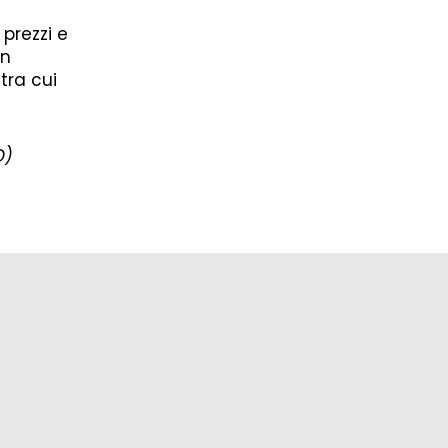
 prezzi e
un
tra cui
D)