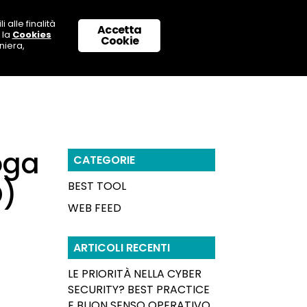
 alle finalità
Accetta
 la
Cookies
 CON NOI
SUPPORTO & CONTATTI
Cookie
niera,
oga
CATEGORIE
D)
BEST TOOL
WEB FEED
ARTICOLI RECENTI
LE PRIORITÀ NELLA CYBER
SECURITY? BEST PRACTICE
E BUON SENSO OPERATIVO