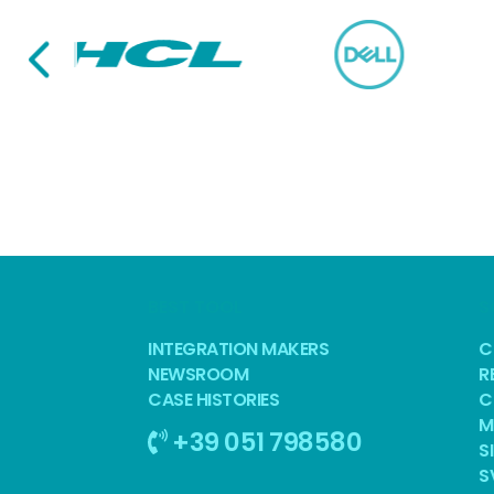
BEST TOOL
S
INTEGRATION MAKERS
C
NEWSROOM
R
CASE HISTORIES
C
M
+39 051 798580
S
S