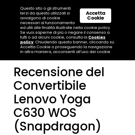
Questo sito o gli strumenti
Accetta
terzi da questo utilizzati si
Cookie
avvalgono di cookie
necessari al funzionamento
ed utili alle finalità illustrate nella cookie policy.
Se vuoi saperne di più o negare il consenso a
tutti o ad alcuni cookie, consulta la
Cookies
policy
. Chiudendo questo banner, cliccando su
Accetta Cookie o proseguendo la navigazione
in altra maniera, acconsenti all’uso dei cookie.
Recensione del
Convertibile
Lenovo Yoga
C630 WOS
(Snapdragon)