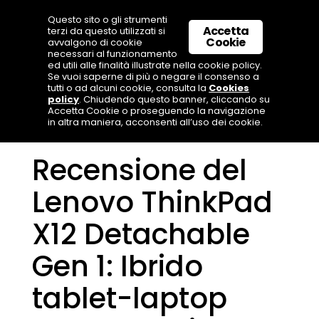
Questo sito o gli strumenti
Accetta
terzi da questo utilizzati si
Cookie
avvalgono di cookie
necessari al funzionamento
ed utili alle finalità illustrate nella cookie policy.
Se vuoi saperne di più o negare il consenso a
tutti o ad alcuni cookie, consulta la
Cookies
policy
. Chiudendo questo banner, cliccando su
Accetta Cookie o proseguendo la navigazione
in altra maniera, acconsenti all’uso dei cookie.
Recensione del
Lenovo ThinkPad
X12 Detachable
Gen 1: Ibrido
tablet-laptop