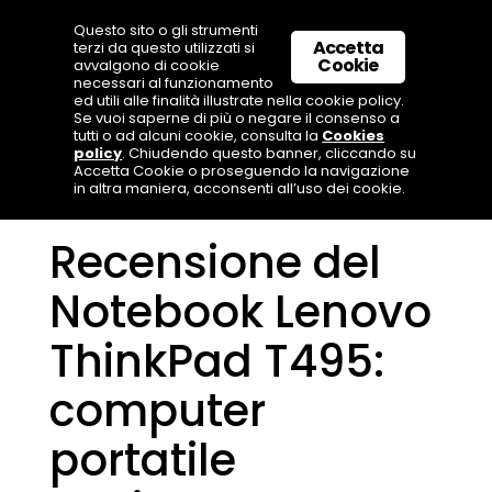
Questo sito o gli strumenti
Accetta
terzi da questo utilizzati si
Cookie
avvalgono di cookie
necessari al funzionamento
ed utili alle finalità illustrate nella cookie policy.
Se vuoi saperne di più o negare il consenso a
tutti o ad alcuni cookie, consulta la
Cookies
policy
. Chiudendo questo banner, cliccando su
Accetta Cookie o proseguendo la navigazione
in altra maniera, acconsenti all’uso dei cookie.
Recensione del
Notebook Lenovo
ThinkPad T495:
computer
portatile