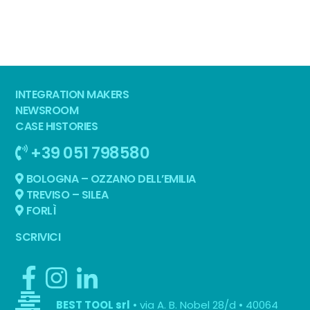
INTEGRATION MAKERS
NEWSROOM
CASE HISTORIES
+39 051 798580
BOLOGNA – OZZANO DELL’EMILIA
TREVISO – SILEA
FORLÌ
SCRIVICI
• via A. B. Nobel 28/d • 40064
BEST TOOL srl