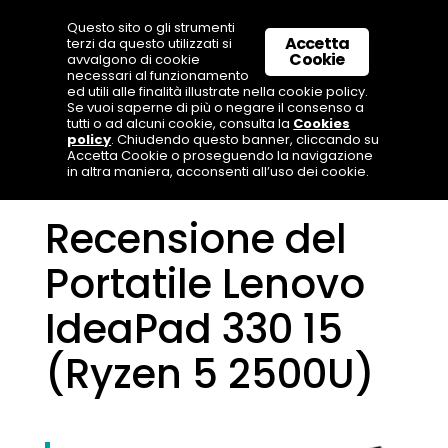
Questo sito o gli strumenti
Accetta
terzi da questo utilizzati si
Cookie
avvalgono di cookie
necessari al funzionamento
ed utili alle finalità illustrate nella cookie policy.
Se vuoi saperne di più o negare il consenso a
tutti o ad alcuni cookie, consulta la
Cookies
policy
. Chiudendo questo banner, cliccando su
Accetta Cookie o proseguendo la navigazione
in altra maniera, acconsenti all’uso dei cookie.
Recensione del
Portatile Lenovo
IdeaPad 330 15
(Ryzen 5 2500U)