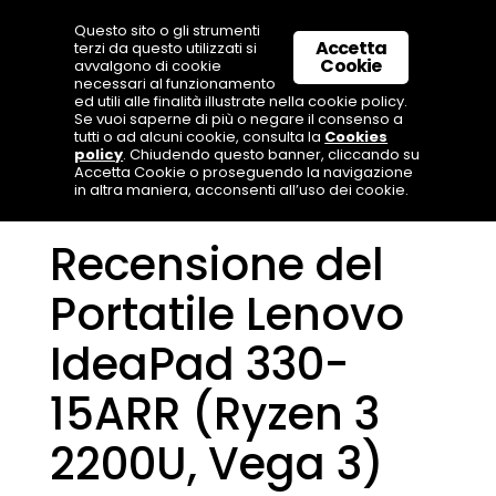
Questo sito o gli strumenti
Accetta
terzi da questo utilizzati si
Cookie
avvalgono di cookie
necessari al funzionamento
ed utili alle finalità illustrate nella cookie policy.
Se vuoi saperne di più o negare il consenso a
tutti o ad alcuni cookie, consulta la
Cookies
policy
. Chiudendo questo banner, cliccando su
Accetta Cookie o proseguendo la navigazione
in altra maniera, acconsenti all’uso dei cookie.
Recensione del
Portatile Lenovo
IdeaPad 330-
15ARR (Ryzen 3
2200U, Vega 3)