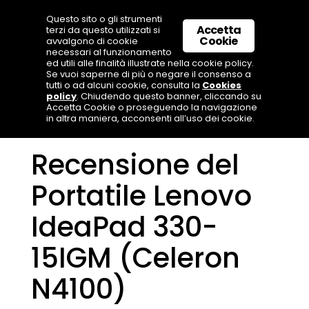
Questo sito o gli strumenti
Accetta
terzi da questo utilizzati si
Cookie
avvalgono di cookie
necessari al funzionamento
ed utili alle finalità illustrate nella cookie policy.
Se vuoi saperne di più o negare il consenso a
tutti o ad alcuni cookie, consulta la
Cookies
policy
. Chiudendo questo banner, cliccando su
Accetta Cookie o proseguendo la navigazione
in altra maniera, acconsenti all’uso dei cookie.
Recensione del
Portatile Lenovo
IdeaPad 330-
15IGM (Celeron
N4100)