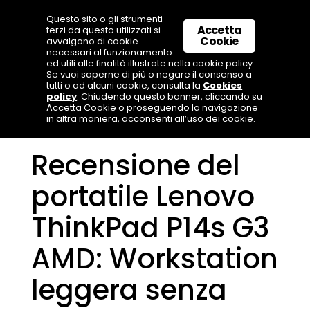
Questo sito o gli strumenti
Accetta
terzi da questo utilizzati si
Cookie
avvalgono di cookie
necessari al funzionamento
ed utili alle finalità illustrate nella cookie policy.
Se vuoi saperne di più o negare il consenso a
tutti o ad alcuni cookie, consulta la
Cookies
policy
. Chiudendo questo banner, cliccando su
Accetta Cookie o proseguendo la navigazione
in altra maniera, acconsenti all’uso dei cookie.
Recensione del
portatile Lenovo
ThinkPad P14s G3
AMD: Workstation
leggera senza