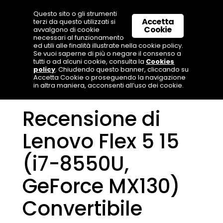
Questo sito o gli strumenti
Accetta
terzi da questo utilizzati si
Cookie
avvalgono di cookie
necessari al funzionamento
ed utili alle finalità illustrate nella cookie policy.
Se vuoi saperne di più o negare il consenso a
tutti o ad alcuni cookie, consulta la
Cookies
policy
. Chiudendo questo banner, cliccando su
Accetta Cookie o proseguendo la navigazione
in altra maniera, acconsenti all’uso dei cookie.
Recensione di
Lenovo Flex 5 15
(i7-8550U,
GeForce MX130)
Convertibile