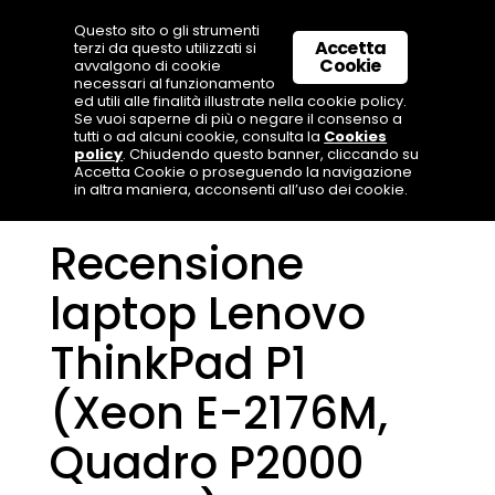
Questo sito o gli strumenti
Accetta
terzi da questo utilizzati si
Cookie
avvalgono di cookie
necessari al funzionamento
ed utili alle finalità illustrate nella cookie policy.
Se vuoi saperne di più o negare il consenso a
tutti o ad alcuni cookie, consulta la
Cookies
policy
. Chiudendo questo banner, cliccando su
Accetta Cookie o proseguendo la navigazione
in altra maniera, acconsenti all’uso dei cookie.
Recensione
laptop Lenovo
ThinkPad P1
(Xeon E-2176M,
Quadro P2000