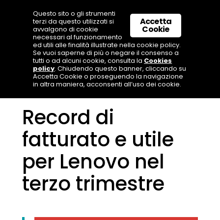
Questo sito o gli strumenti
Accetta
terzi da questo utilizzati si
Cookie
avvalgono di cookie
necessari al funzionamento
ed utili alle finalità illustrate nella cookie policy.
Se vuoi saperne di più o negare il consenso a
tutti o ad alcuni cookie, consulta la
Cookies
policy
. Chiudendo questo banner, cliccando su
Accetta Cookie o proseguendo la navigazione
in altra maniera, acconsenti all’uso dei cookie.
Record di
fatturato e utile
per Lenovo nel
terzo trimestre