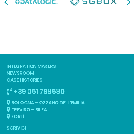
INTEGRATION MAKERS
NEWSROOM
CASE HISTORIES
+39 051 798580
BOLOGNA – OZZANO DELL’EMILIA
TREVISO – SILEA
FORLÌ
SCRIVICI