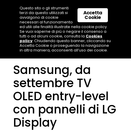
Questo sito o gli strumenti
Accetta
terzi da questo utilizzati si
Cookie
avvalgono di cookie
necessari al funzionamento
ed utili alle finalità illustrate nella cookie policy.
Se vuoi saperne di più o negare il consenso a
tutti o ad alcuni cookie, consulta la
Cookies
policy
. Chiudendo questo banner, cliccando su
Accetta Cookie o proseguendo la navigazione
in altra maniera, acconsenti all’uso dei cookie.
Samsung, da
settembre TV
OLED entry-level
con pannelli di LG
Display