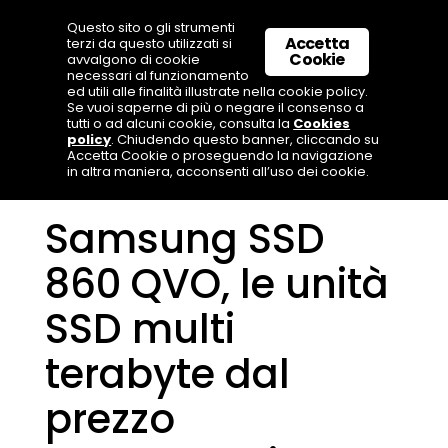
Questo sito o gli strumenti
Accetta
terzi da questo utilizzati si
Cookie
avvalgono di cookie
necessari al funzionamento
ed utili alle finalità illustrate nella cookie policy.
Se vuoi saperne di più o negare il consenso a
tutti o ad alcuni cookie, consulta la
Cookies
policy
. Chiudendo questo banner, cliccando su
Accetta Cookie o proseguendo la navigazione
in altra maniera, acconsenti all’uso dei cookie.
Samsung SSD
860 QVO, le unità
SSD multi
terabyte dal
prezzo