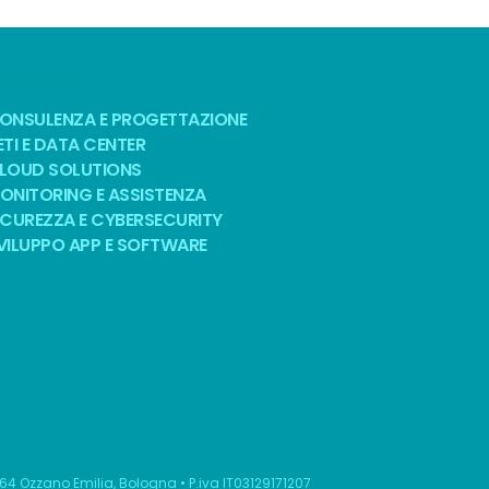
OLUZIONI
ONSULENZA E PROGETTAZIONE
ETI E DATA CENTER
LOUD SOLUTIONS
ONITORING E ASSISTENZA
ICUREZZA E CYBERSECURITY
VILUPPO APP E SOFTWARE
064 Ozzano Emilia, Bologna • P.iva IT03129171207