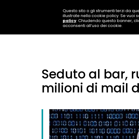
Questo sito o gli strumenti terzi da que
illustrate nella cookie policy. Se vuoi
policy
. Chiudendo questo banner, cl
acconsenti all’uso dei cookie.
Seduto al bar, r
milioni di mail d