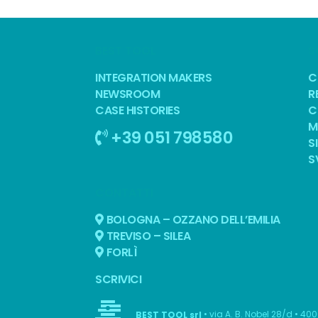
BEST TOOL
S
INTEGRATION MAKERS
C
NEWSROOM
R
CASE HISTORIES
C
M
+39 051 798580
S
S
CONTATTI
BOLOGNA – OZZANO DELL’EMILIA
TREVISO – SILEA
FORLÌ
SCRIVICI
• via A. B. Nobel 28/d • 40
BEST TOOL srl