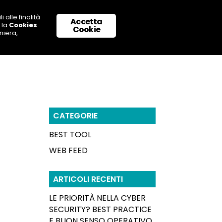
 alle finalità
Accetta
 la
Cookies
 CON NOI
SUPPORTO & CONTATTI
Cookie
niera,
CATEGORIE
BEST TOOL
WEB FEED
ARTICOLI RECENTI
LE PRIORITÀ NELLA CYBER
SECURITY? BEST PRACTICE
E BUON SENSO OPERATIVO