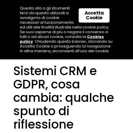
Questo sito o gli strumenti
Accetta
terzi da questo utilizzati si
Cookie
avvalgono di cookie
necessari al funzionamento
ed utili alle finalità illustrate nella cookie policy.
Se vuoi saperne di più o negare il consenso a
tutti o ad alcuni cookie, consulta la
Cookies
policy
. Chiudendo questo banner, cliccando su
Accetta Cookie o proseguendo la navigazione
in altra maniera, acconsenti all’uso dei cookie.
Sistemi CRM e
GDPR, cosa
cambia: qualche
spunto di
riflessione