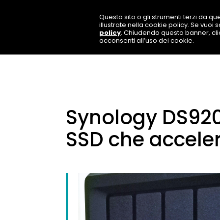
Questo sito o gli strumenti terzi da que
illustrate nella cookie policy. Se vuoi
policy
. Chiudendo questo banner, cl
acconsenti all’uso dei cookie.
Synology DS920+
SSD che acceler