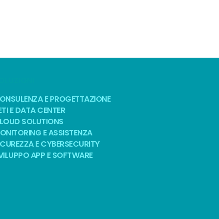
OLUZIONI
ONSULENZA E PROGETTAZIONE
ETI E DATA CENTER
LOUD SOLUTIONS
ONITORING E ASSISTENZA
ICUREZZA E CYBERSECURITY
VILUPPO APP E SOFTWARE