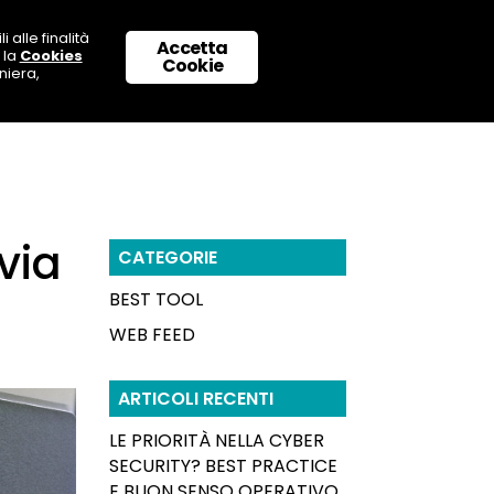
 alle finalità
Accetta
 la
Cookies
 CON NOI
SUPPORTO & CONTATTI
Cookie
niera,
via
CATEGORIE
BEST TOOL
WEB FEED
ARTICOLI RECENTI
LE PRIORITÀ NELLA CYBER
SECURITY? BEST PRACTICE
E BUON SENSO OPERATIVO