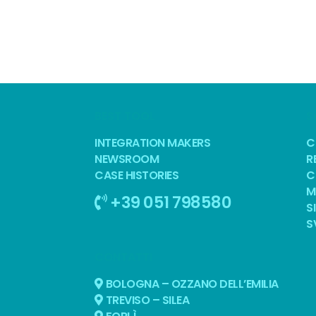
BEST TOOL
S
INTEGRATION MAKERS
C
NEWSROOM
R
CASE HISTORIES
C
M
+39 051 798580
S
S
CONTATTI
BOLOGNA – OZZANO DELL’EMILIA
TREVISO – SILEA