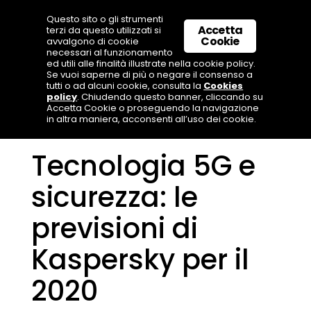
Questo sito o gli strumenti
Accetta
terzi da questo utilizzati si
Cookie
avvalgono di cookie
necessari al funzionamento
ed utili alle finalità illustrate nella cookie policy.
Se vuoi saperne di più o negare il consenso a
tutti o ad alcuni cookie, consulta la
Cookies
policy
. Chiudendo questo banner, cliccando su
Accetta Cookie o proseguendo la navigazione
in altra maniera, acconsenti all’uso dei cookie.
Tecnologia 5G e
sicurezza: le
previsioni di
Kaspersky per il
2020