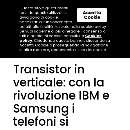
Questo sito o gli strumenti
Accetta
terzi da questo utilizzati si
Cookie
avvalgono di cookie
necessari al funzionamento
ed utili alle finalità illustrate nella cookie policy.
Se vuoi saperne di più o negare il consenso a
tutti o ad alcuni cookie, consulta la
Cookies
policy
. Chiudendo questo banner, cliccando su
Accetta Cookie o proseguendo la navigazione
in altra maniera, acconsenti all’uso dei cookie.
Transistor in
verticale: con la
rivoluzione IBM e
Samsung i
telefoni si