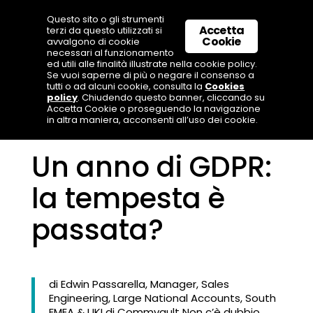
Questo sito o gli strumenti
Accetta
terzi da questo utilizzati si
Cookie
avvalgono di cookie
necessari al funzionamento
ed utili alle finalità illustrate nella cookie policy.
Se vuoi saperne di più o negare il consenso a
tutti o ad alcuni cookie, consulta la
Cookies
policy
. Chiudendo questo banner, cliccando su
Accetta Cookie o proseguendo la navigazione
in altra maniera, acconsenti all’uso dei cookie.
Un anno di GDPR:
la tempesta è
passata?
di Edwin Passarella, Manager, Sales
Engineering, Large National Accounts, South
EMEA & UKI di Commvault Non c’è dubbio