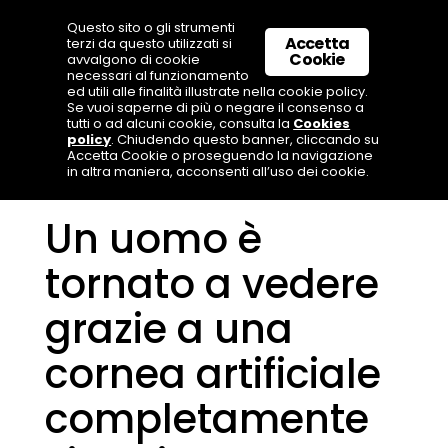
Questo sito o gli strumenti
Accetta
terzi da questo utilizzati si
Cookie
avvalgono di cookie
necessari al funzionamento
ed utili alle finalità illustrate nella cookie policy.
Se vuoi saperne di più o negare il consenso a
tutti o ad alcuni cookie, consulta la
Cookies
policy
. Chiudendo questo banner, cliccando su
Accetta Cookie o proseguendo la navigazione
in altra maniera, acconsenti all’uso dei cookie.
Un uomo è
tornato a vedere
grazie a una
cornea artificiale
completamente