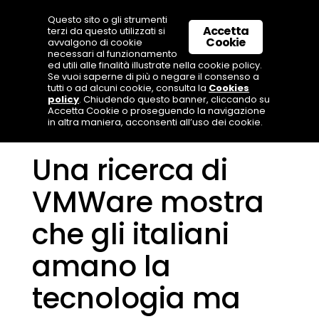
Questo sito o gli strumenti
Accetta
terzi da questo utilizzati si
Cookie
avvalgono di cookie
necessari al funzionamento
ed utili alle finalità illustrate nella cookie policy.
Se vuoi saperne di più o negare il consenso a
tutti o ad alcuni cookie, consulta la
Cookies
policy
. Chiudendo questo banner, cliccando su
Accetta Cookie o proseguendo la navigazione
in altra maniera, acconsenti all’uso dei cookie.
Una ricerca di
VMWare mostra
che gli italiani
amano la
tecnologia ma