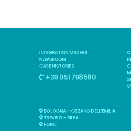
BEST TOOL
S
INTEGRATION MAKERS
C
NEWSROOM
R
CASE HISTORIES
C
M
+39 051 798580
S
S
CONTATTI
BOLOGNA – OZZANO DELL’EMILIA
TREVISO – SILEA
FORLÌ