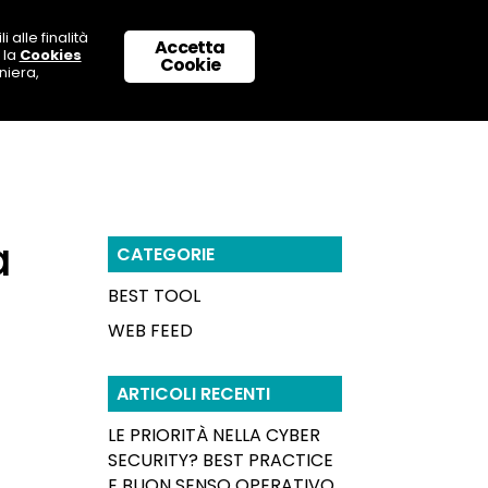
 alle finalità
Accetta
 la
Cookies
 CON NOI
SUPPORTO & CONTATTI
Cookie
niera,
a
CATEGORIE
BEST TOOL
WEB FEED
ARTICOLI RECENTI
LE PRIORITÀ NELLA CYBER
SECURITY? BEST PRACTICE
E BUON SENSO OPERATIVO