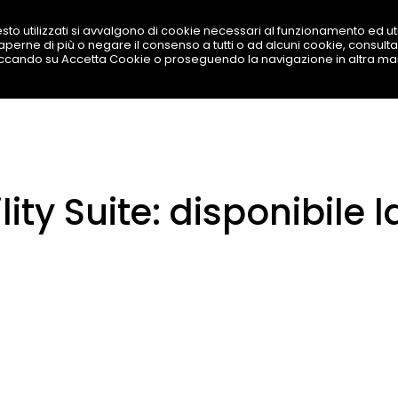
sto utilizzati si avvalgono di cookie necessari al funzionamento ed utili
 saperne di più o negare il consenso a tutti o ad alcuni cookie, consulta
SOLUZIONI
PRODOTTI
BEST TOOL
LAVORA
iccando su Accetta Cookie o proseguendo la navigazione in altra ma
ty Suite: disponibile l