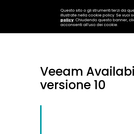
Questo sito o gli strumenti terzi da que
illustrate nella cookie policy. Se vuoi
policy
. Chiudendo questo banner, cl
acconsenti all’uso dei cookie.
Veeam Availabili
versione 10