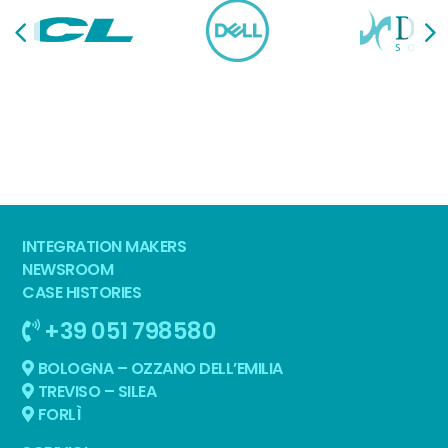
INTEGRATION MAKERS
NEWSROOM
CASE HISTORIES
+39 051 798580
BOLOGNA – OZZANO DELL’EMILIA
TREVISO – SILEA
FORLÌ