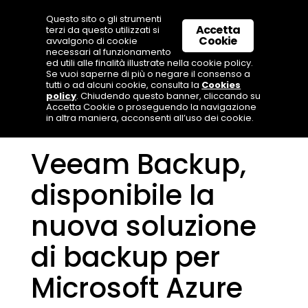
Questo sito o gli strumenti
Accetta
terzi da questo utilizzati si
Cookie
avvalgono di cookie
necessari al funzionamento
ed utili alle finalità illustrate nella cookie policy.
Se vuoi saperne di più o negare il consenso a
tutti o ad alcuni cookie, consulta la
Cookies
policy
. Chiudendo questo banner, cliccando su
Accetta Cookie o proseguendo la navigazione
in altra maniera, acconsenti all’uso dei cookie.
Veeam Backup,
disponibile la
nuova soluzione
di backup per
Microsoft Azure