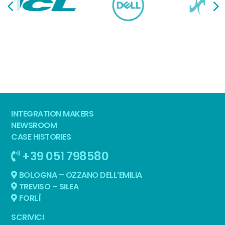
INTEGRATION MAKERS
NEWSROOM
CASE HISTORIES
+39 051 798580
BOLOGNA – OZZANO DELL’EMILIA
TREVISO – SILEA
FORLÌ
SCRIVICI