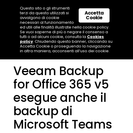
Questo sito o gli strumenti
Accetta
terzi da questo utilizzati si
Cookie
avvalgono di cookie
necessari al funzionamento
ed utili alle finalità illustrate nella cookie policy.
Se vuoi saperne di più o negare il consenso a
tutti o ad alcuni cookie, consulta la
Cookies
policy
. Chiudendo questo banner, cliccando su
Accetta Cookie o proseguendo la navigazione
in altra maniera, acconsenti all’uso dei cookie.
Veeam Backup
for Office 365 v5
esegue anche il
backup di
Microsoft Teams