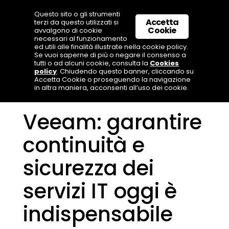
Questo sito o gli strumenti
Accetta
terzi da questo utilizzati si
Cookie
avvalgono di cookie
necessari al funzionamento
ed utili alle finalità illustrate nella cookie policy.
Se vuoi saperne di più o negare il consenso a
tutti o ad alcuni cookie, consulta la
Cookies
policy
. Chiudendo questo banner, cliccando su
Accetta Cookie o proseguendo la navigazione
in altra maniera, acconsenti all’uso dei cookie.
Veeam: garantire
continuità e
sicurezza dei
servizi IT oggi è
indispensabile