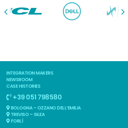
INTEGRATION MAKERS
NEWSROOM
CASE HISTORIES
+39 051 798580
BOLOGNA – OZZANO DELL’EMILIA
TREVISO – SILEA
FORLÌ