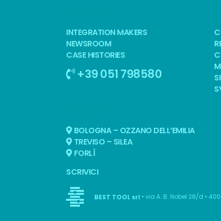
BEST TOOL
S
INTEGRATION MAKERS
C
NEWSROOM
R
CASE HISTORIES
C
M
+39 051 798580
S
S
CONTATTI
BOLOGNA – OZZANO DELL’EMILIA
TREVISO – SILEA
FORLÌ
SCRIVICI
• via A. B. Nobel 28/d • 40
BEST TOOL srl