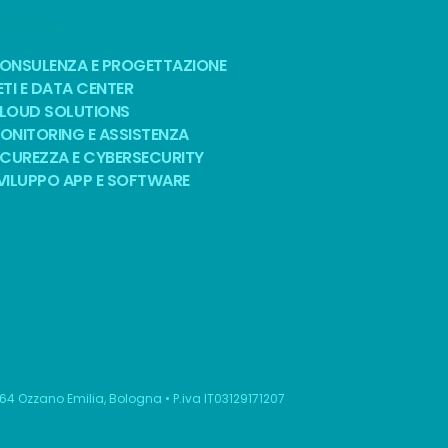
OLUZIONI
ONSULENZA E PROGETTAZIONE
ETI E DATA CENTER
LOUD SOLUTIONS
ONITORING E ASSISTENZA
ICUREZZA E CYBERSECURITY
VILUPPO APP E SOFTWARE
064 Ozzano Emilia, Bologna • P.iva IT03129171207